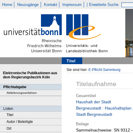
Home
Neuzugänge
Kontakt
Impressum
Erweiterte Suche
Titel
Sie sind hier:
E-Pflicht-Sammlung
Elektronische Publikationen aus
dem Regierungsbezirk Köln
Titelaufnahme
Pflichtabgabe
Ablieferungsverfahren
Gesamttitel
Haushalt der Stadt
Bergneustadt : Haushaltsplan 
Listen
Stadt Bergneustadt
Titel
Autor / Beteiligte
Beilage
Ort
Sammelnachweise:
SN 9312 -