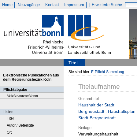
Home
Neuzugänge
Kontakt
Impressum
Erweiterte Suche
Titel
Sie sind hier:
E-Pflicht-Sammlung
Elektronische Publikationen aus
dem Regierungsbezirk Köln
Titelaufnahme
Pflichtabgabe
Ablieferungsverfahren
Gesamttitel
Haushalt der Stadt
Bergneustadt : Haushaltsplan 
Listen
Stadt Bergneustadt
Titel
Autor / Beteiligte
Beilage
Ort
Verwaltungshaushalt: