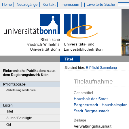
Home
Neuzugänge
Kontakt
Impressum
Erweiterte Suche
Titel
Sie sind hier:
E-Pflicht-Sammlung
Elektronische Publikationen aus
dem Regierungsbezirk Köln
Titelaufnahme
Pflichtabgabe
Ablieferungsverfahren
Gesamttitel
Haushalt der Stadt
Bergneustadt : Haushaltsplan 
Listen
Stadt Bergneustadt
Titel
Autor / Beteiligte
Beilage
Ort
Verwaltungshaushalt: