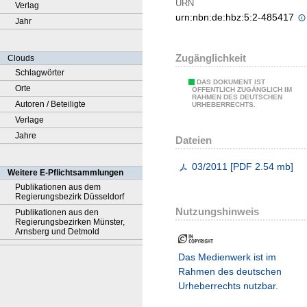
URN
Verlag
urn:nbn:de:hbz:5:2-485417
Jahr
Zugänglichkeit
Clouds
Schlagwörter
DAS DOKUMENT IST
Orte
ÖFFENTLICH ZUGÄNGLICH IM
RAHMEN DES DEUTSCHEN
Autoren / Beteiligte
URHEBERRECHTS.
Verlage
Jahre
Dateien
03/2011
[
PDF
2.54 mb
]
Weitere E-Pflichtsammlungen
Publikationen aus dem
Regierungsbezirk Düsseldorf
Nutzungshinweis
Publikationen aus den
Regierungsbezirken Münster,
Arnsberg und Detmold
Das Medienwerk ist im
Rahmen des deutschen
Urheberrechts nutzbar.