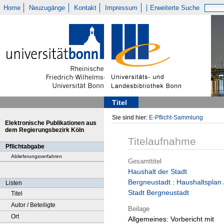
Home
Neuzugänge
Kontakt
Impressum
Erweiterte Suche
Titel
Sie sind hier:
E-Pflicht-Sammlung
Elektronische Publikationen aus
dem Regierungsbezirk Köln
Titelaufnahme
Pflichtabgabe
Ablieferungsverfahren
Gesamttitel
Haushalt der Stadt
Bergneustadt : Haushaltsplan 
Listen
Stadt Bergneustadt
Titel
Autor / Beteiligte
Beilage
Ort
Allgemeines:
Vorbericht mit