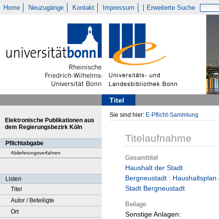
Home
Neuzugänge
Kontakt
Impressum
Erweiterte Suche
Titel
Sie sind hier:
E-Pflicht-Sammlung
Elektronische Publikationen aus
dem Regierungsbezirk Köln
Titelaufnahme
Pflichtabgabe
Ablieferungsverfahren
Gesamttitel
Haushalt der Stadt
Bergneustadt : Haushaltsplan 
Listen
Stadt Bergneustadt
Titel
Autor / Beteiligte
Beilage
Ort
Sonstige Anlagen: