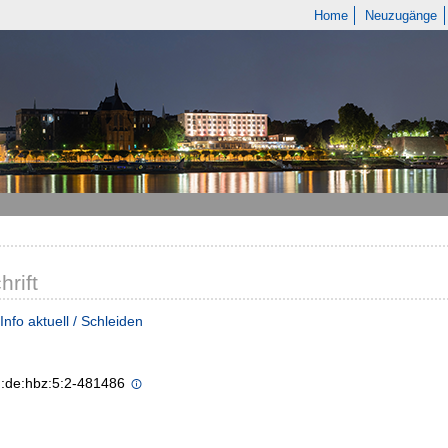
Home
Neuzugänge
hrift
Info aktuell / Schleiden
n:de:hbz:5:2-481486