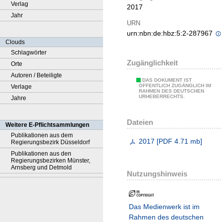
Verlag
2017
Jahr
URN
urn:nbn:de:hbz:5:2-287967
Clouds
Schlagwörter
Zugänglichkeit
Orte
Autoren / Beteiligte
DAS DOKUMENT IST
ÖFFENTLICH ZUGÄNGLICH IM
Verlage
RAHMEN DES DEUTSCHEN
URHEBERRECHTS.
Jahre
Dateien
Weitere E-Pflichtsammlungen
Publikationen aus dem
2017
[
PDF
4.71 mb
]
Regierungsbezirk Düsseldorf
Publikationen aus den
Regierungsbezirken Münster,
Arnsberg und Detmold
Nutzungshinweis
Das Medienwerk ist im
Rahmen des deutschen