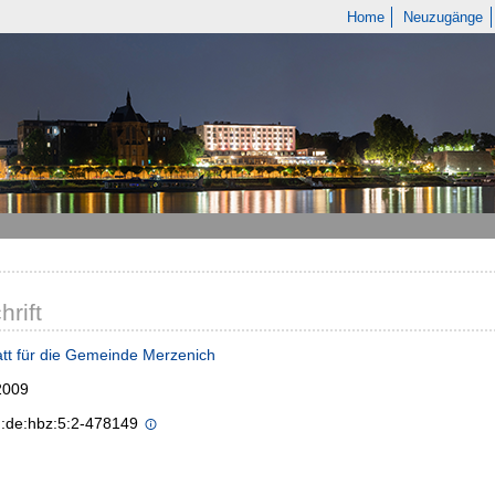
Home
Neuzugänge
hrift
tt für die Gemeinde Merzenich
2009
n:de:hbz:5:2-478149