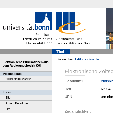
Titel
Sie sind hier:
E-Pflicht-Sammlung
Elektronische Publikationen aus
dem Regierungsbezirk Köln
Elektronische Zeitsc
Pflichtabgabe
Ablieferungsverfahren
Gesamttitel
Amtsbla
Heft
Nr. 04/
Listen
URN
urn:nb
Titel
Autor / Beteiligte
Ort
Zugänglichkeit