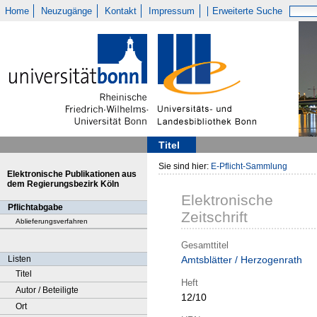
Home
Neuzugänge
Kontakt
Impressum
Erweiterte Suche
Titel
Sie sind hier:
E-Pflicht-Sammlung
Elektronische Publikationen aus
dem Regierungsbezirk Köln
Elektronische
Pflichtabgabe
Zeitschrift
Ablieferungsverfahren
Gesamttitel
Listen
Amtsblätter / Herzogenrath
Titel
Heft
Autor / Beteiligte
12/10
Ort