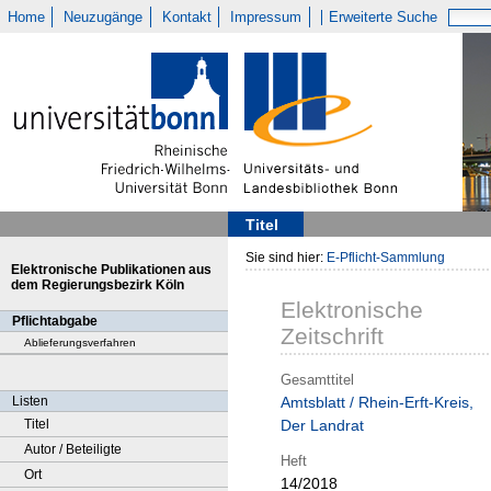
Home
Neuzugänge
Kontakt
Impressum
Erweiterte Suche
Titel
Sie sind hier:
E-Pflicht-Sammlung
Elektronische Publikationen aus
dem Regierungsbezirk Köln
Elektronische
Pflichtabgabe
Zeitschrift
Ablieferungsverfahren
Gesamttitel
Listen
Amtsblatt / Rhein-Erft-Kreis,
Titel
Der Landrat
Autor / Beteiligte
Heft
Ort
14/2018