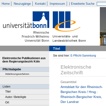
Home
Neuzugänge
Kontakt
Impressum
Erweiterte Suche
Titel
Sie sind hier:
E-Pflicht-Sammlung
Elektronische Publikationen aus
dem Regierungsbezirk Köln
Elektronische
Pflichtabgabe
Zeitschrift
Ablieferungsverfahren
Gesamttitel
Listen
Amtsblatt für den Rheinisch-
Titel
Bergischen Kreis / Hrsg.:
Rheinisch-Bergischer Kreis,
Autor / Beteiligte
Der Landrat
Ort