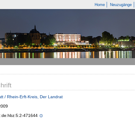
Home
Neuzugänge
hrift
tt / Rhein-Erft-Kreis, Der Landrat
2009
n:de:hbz:5:2-471644