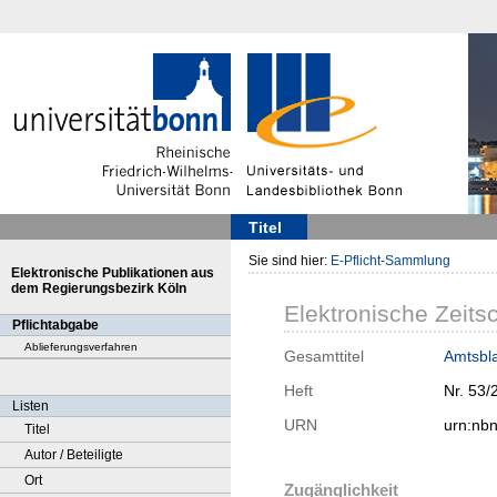
Titel
Sie sind hier:
E-Pflicht-Sammlung
Elektronische Publikationen aus
dem Regierungsbezirk Köln
Elektronische Zeitsc
Pflichtabgabe
Ablieferungsverfahren
Gesamttitel
Amtsbla
Heft
Nr. 53/
Listen
URN
urn:nb
Titel
Autor / Beteiligte
Ort
Zugänglichkeit