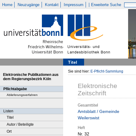
Home
Neuzugänge
Kontakt
Impressum
Erweiterte Suche
Titel
Sie sind hier:
E-Pflicht-Sammlung
Elektronische Publikationen aus
dem Regierungsbezirk Köln
Elektronische
Pflichtabgabe
Zeitschrift
Ablieferungsverfahren
Gesamttitel
Listen
Amtsblatt / Gemeinde
Titel
Weilerswist
Autor / Beteiligte
Heft
Ort
Nr. 32