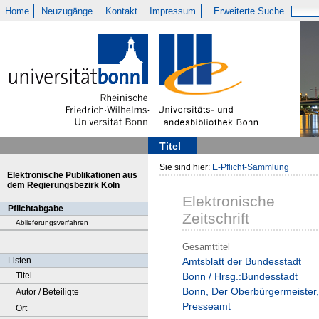
Home
Neuzugänge
Kontakt
Impressum
Erweiterte Suche
Titel
Sie sind hier:
E-Pflicht-Sammlung
Elektronische Publikationen aus
dem Regierungsbezirk Köln
Elektronische
Pflichtabgabe
Zeitschrift
Ablieferungsverfahren
Gesamttitel
Listen
Amtsblatt der Bundesstadt
Titel
Bonn / Hrsg.:Bundesstadt
Bonn, Der Oberbürgermeister,
Autor / Beteiligte
Presseamt
Ort