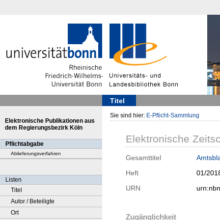
Titel
Sie sind hier:
E-Pflicht-Sammlung
Elektronische Publikationen aus
dem Regierungsbezirk Köln
Elektronische Zeitsc
Pflichtabgabe
Ablieferungsverfahren
Gesamttitel
Amtsbla
Heft
01/201
Listen
URN
urn:nb
Titel
Autor / Beteiligte
Ort
Zugänglichkeit