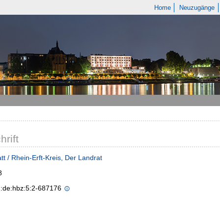
Home
Neuzugänge
hrift
tt / Rhein-Erft-Kreis, Der Landrat
8
n:de:hbz:5:2-687176