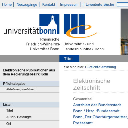
Home
Neuzugänge
Kontakt
Impressum
Erweiterte Suche
Titel
Sie sind hier:
E-Pflicht-Sammlung
Elektronische Publikationen aus
dem Regierungsbezirk Köln
Elektronische
Pflichtabgabe
Zeitschrift
Ablieferungsverfahren
Gesamttitel
Listen
Amtsblatt der Bundesstadt
Titel
Bonn / Hrsg.:Bundesstadt
Bonn, Der Oberbürgermeister,
Autor / Beteiligte
Presseamt
Ort