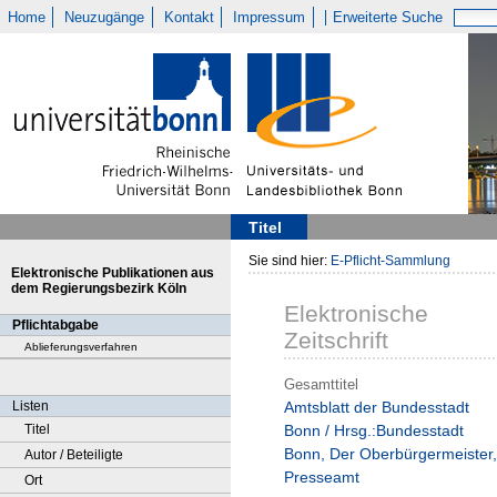
Home
Neuzugänge
Kontakt
Impressum
Erweiterte Suche
Titel
Sie sind hier:
E-Pflicht-Sammlung
Elektronische Publikationen aus
dem Regierungsbezirk Köln
Elektronische
Pflichtabgabe
Zeitschrift
Ablieferungsverfahren
Gesamttitel
Listen
Amtsblatt der Bundesstadt
Titel
Bonn / Hrsg.:Bundesstadt
Bonn, Der Oberbürgermeister,
Autor / Beteiligte
Presseamt
Ort