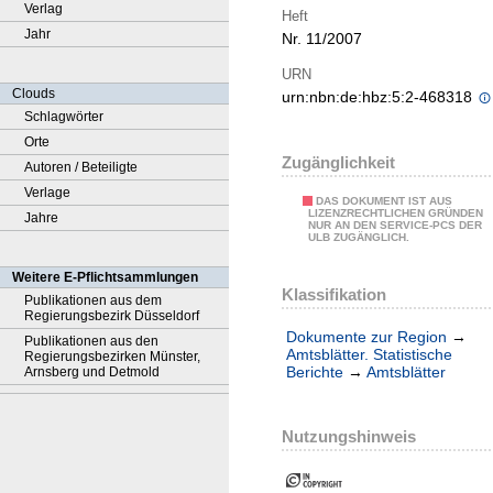
Verlag
Heft
Jahr
Nr. 11/2007
URN
Clouds
urn:nbn:de:hbz:5:2-468318
Schlagwörter
Orte
Zugänglichkeit
Autoren / Beteiligte
Verlage
DAS DOKUMENT IST AUS
LIZENZRECHTLICHEN GRÜNDEN
Jahre
NUR AN DEN SERVICE-PCS DER
ULB ZUGÄNGLICH.
Weitere E-Pflichtsammlungen
Klassifikation
Publikationen aus dem
Regierungsbezirk Düsseldorf
Dokumente zur Region
→
Publikationen aus den
Amtsblätter. Statistische
Regierungsbezirken Münster,
Berichte
→
Amtsblätter
Arnsberg und Detmold
Nutzungshinweis