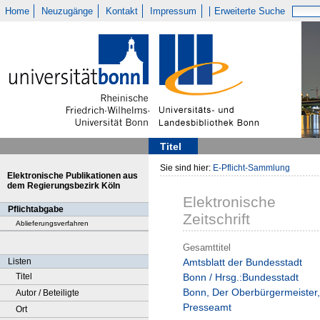
Home
Neuzugänge
Kontakt
Impressum
Erweiterte Suche
Titel
Sie sind hier:
E-Pflicht-Sammlung
Elektronische Publikationen aus
dem Regierungsbezirk Köln
Elektronische
Pflichtabgabe
Zeitschrift
Ablieferungsverfahren
Gesamttitel
Listen
Amtsblatt der Bundesstadt
Titel
Bonn / Hrsg.:Bundesstadt
Bonn, Der Oberbürgermeister,
Autor / Beteiligte
Presseamt
Ort