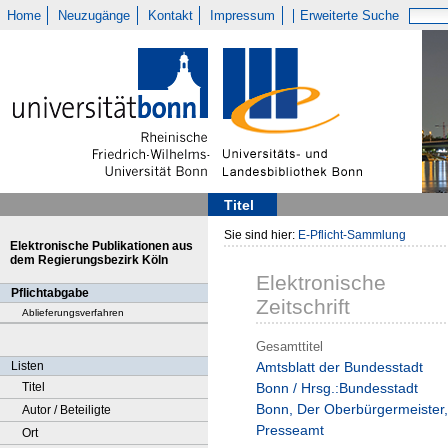
Home
Neuzugänge
Kontakt
Impressum
Erweiterte Suche
Titel
Sie sind hier:
E-Pflicht-Sammlung
Elektronische Publikationen aus
dem Regierungsbezirk Köln
Elektronische
Pflichtabgabe
Zeitschrift
Ablieferungsverfahren
Gesamttitel
Listen
Amtsblatt der Bundesstadt
Titel
Bonn / Hrsg.:Bundesstadt
Bonn, Der Oberbürgermeister,
Autor / Beteiligte
Presseamt
Ort