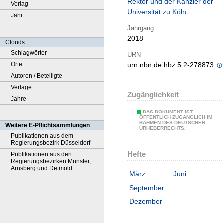
Rektor und der Kanzler der
Verlag
Universität zu Köln
Jahr
Jahrgang
2018
Clouds
Schlagwörter
URN
Orte
urn:nbn:de:hbz:5:2-278873
Autoren / Beteiligte
Verlage
Zugänglichkeit
Jahre
DAS DOKUMENT IST
ÖFFENTLICH ZUGÄNGLICH IM
RAHMEN DES DEUTSCHEN
Weitere E-Pflichtsammlungen
URHEBERRECHTS.
Publikationen aus dem
Regierungsbezirk Düsseldorf
Hefte
Publikationen aus den
Regierungsbezirken Münster,
Arnsberg und Detmold
März
Juni
September
Dezember