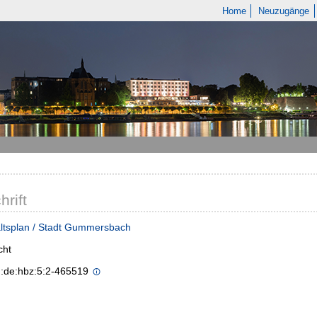
Home
Neuzugänge
hrift
ltsplan / Stadt Gummersbach
cht
n:de:hbz:5:2-465519