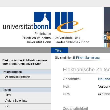
Titel
Sie sind hier:
E-Pflicht-Sammlung
Elektronische Publikationen aus
dem Regierungsbezirk Köln
Elektronische Zeitsc
Pflichtabgabe
Ablieferungsverfahren
Gesamttitel
Hausha
Heft
Vorberi
Listen
URN
urn:nb
Titel
Autor / Beteiligte
Ort
Zugänglichkeit