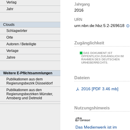
Verlag
Jahrgang
Jahr
2016
URN
Clouds
urn:nbn:de:hbz:5:2-269618
Schlagwörter
Orte
Zugänglichkeit
Autoren / Beteiligte
Verlage
DAS DOKUMENT IST
ÖFFENTLICH ZUGÄNGLICH IM
Jahre
RAHMEN DES DEUTSCHEN
URHEBERRECHTS.
Weitere E-Pflichtsammlungen
Dateien
Publikationen aus dem
Regierungsbezirk Düsseldorf
2016
[
PDF
3.46 mb
]
Publikationen aus den
Regierungsbezirken Münster,
Arnsberg und Detmold
Nutzungshinweis
Das Medienwerk ist im