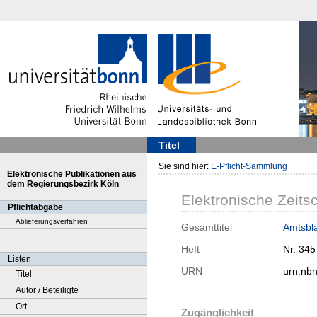
Titel
Sie sind hier:
E-Pflicht-Sammlung
Elektronische Publikationen aus
dem Regierungsbezirk Köln
Elektronische Zeitsc
Pflichtabgabe
Ablieferungsverfahren
Gesamttitel
Amtsbla
Heft
Nr. 345
Listen
URN
urn:nb
Titel
Autor / Beteiligte
Ort
Zugänglichkeit