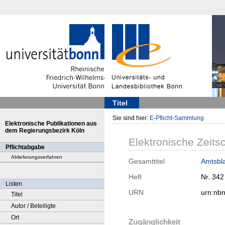
Titel
Sie sind hier:
E-Pflicht-Sammlung
Elektronische Publikationen aus
dem Regierungsbezirk Köln
Elektronische Zeitsc
Pflichtabgabe
Ablieferungsverfahren
Gesamttitel
Amtsbla
Heft
Nr. 342
Listen
URN
urn:nb
Titel
Autor / Beteiligte
Ort
Zugänglichkeit