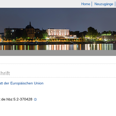
Home
Neuzugänge
hrift
tt der Europäischen Union
n:de:hbz:5:2-370428