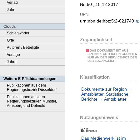
Verlag
Nr. 50 ; 18.12.2017
Jahr
URN
urn:nbn:de:hbz:5:2-621749
Clouds
Schlagwörter
Zugänglichkeit
Orte
Autoren / Beteiligte
DAS DOKUMENT IST AUS
LIZENZRECHTLICHEN GRÜNDEN
Verlage
NUR AN DEN SERVICE-PCS DER
ULB ZUGÄNGLICH.
Jahre
Klassifikation
Weitere E-Pflichtsammlungen
Publikationen aus dem
Dokumente zur Region
→
Regierungsbezirk Düsseldorf
Amtsblätter. Statistische
Publikationen aus den
Berichte
→
Amtsblätter
Regierungsbezirken Münster,
Arnsberg und Detmold
Nutzungshinweis
Das Medienwerk ist im