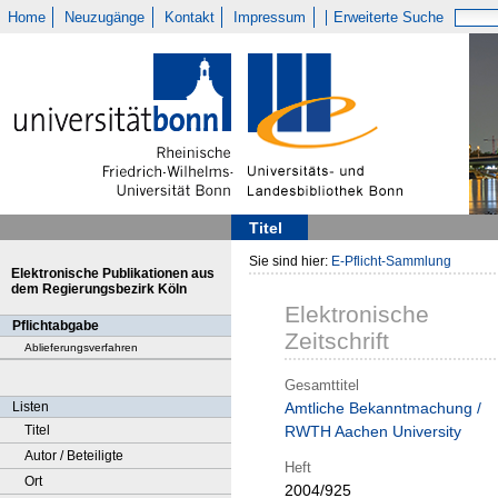
Home
Neuzugänge
Kontakt
Impressum
Erweiterte Suche
Titel
Sie sind hier:
E-Pflicht-Sammlung
Elektronische Publikationen aus
dem Regierungsbezirk Köln
Elektronische
Pflichtabgabe
Zeitschrift
Ablieferungsverfahren
Gesamttitel
Listen
Amtliche Bekanntmachung /
Titel
RWTH Aachen University
Autor / Beteiligte
Heft
Ort
2004/925