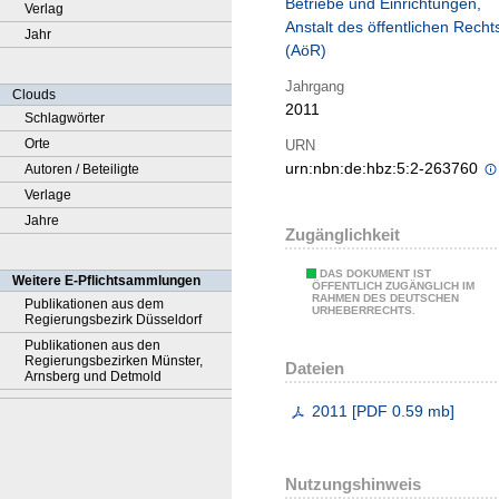
Betriebe und Einrichtungen,
Verlag
Anstalt des öffentlichen Recht
Jahr
(AöR)
Jahrgang
Clouds
2011
Schlagwörter
Orte
URN
urn:nbn:de:hbz:5:2-263760
Autoren / Beteiligte
Verlage
Jahre
Zugänglichkeit
DAS DOKUMENT IST
Weitere E-Pflichtsammlungen
ÖFFENTLICH ZUGÄNGLICH IM
RAHMEN DES DEUTSCHEN
Publikationen aus dem
URHEBERRECHTS.
Regierungsbezirk Düsseldorf
Publikationen aus den
Regierungsbezirken Münster,
Dateien
Arnsberg und Detmold
2011
[
PDF
0.59 mb
]
Nutzungshinweis