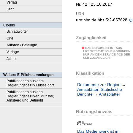
Verlag
Nr. 42 ; 23.10.2017
Jahr
URN
urn:nbn:de:hbz:5:2-657628
Clouds
Schlagwörter
Zugänglichkeit
Orte
Autoren / Beteiligte
DAS DOKUMENT IST AUS
LIZENZRECHTLICHEN GRÜNDEN
Verlage
NUR AN DEN SERVICE-PCS DER
ULB ZUGÄNGLICH.
Jahre
Klassifikation
Weitere E-Pflichtsammlungen
Publikationen aus dem
Dokumente zur Region
→
Regierungsbezirk Düsseldorf
Amtsblätter. Statistische
Publikationen aus den
Berichte
→
Amtsblätter
Regierungsbezirken Münster,
Arnsberg und Detmold
Nutzungshinweis
Das Medienwerk ist im