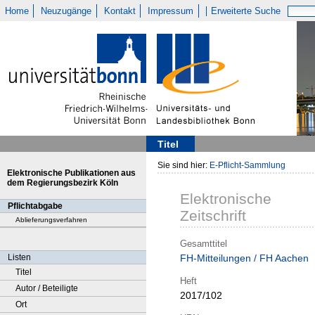
Home
Neuzugänge
Kontakt
Impressum
Erweiterte Suche
Titel
Sie sind hier:
E-Pflicht-Sammlung
Elektronische Publikationen aus
dem Regierungsbezirk Köln
Elektronische
Pflichtabgabe
Zeitschrift
Ablieferungsverfahren
Gesamttitel
Listen
FH-Mitteilungen / FH Aachen
Titel
Heft
Autor / Beteiligte
2017/102
Ort