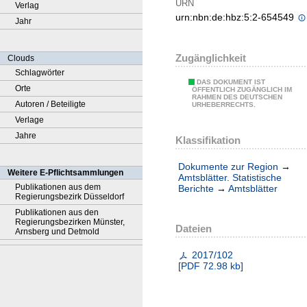
URN
Verlag
urn:nbn:de:hbz:5:2-654549
Jahr
Zugänglichkeit
Clouds
Schlagwörter
DAS DOKUMENT IST
Orte
ÖFFENTLICH ZUGÄNGLICH IM
RAHMEN DES DEUTSCHEN
Autoren / Beteiligte
URHEBERRECHTS.
Verlage
Jahre
Klassifikation
Dokumente zur Region
→
Weitere E-Pflichtsammlungen
Amtsblätter. Statistische
Publikationen aus dem
Berichte
→
Amtsblätter
Regierungsbezirk Düsseldorf
Publikationen aus den
Regierungsbezirken Münster,
Dateien
Arnsberg und Detmold
2017/102
[
PDF
72.98 kb
]