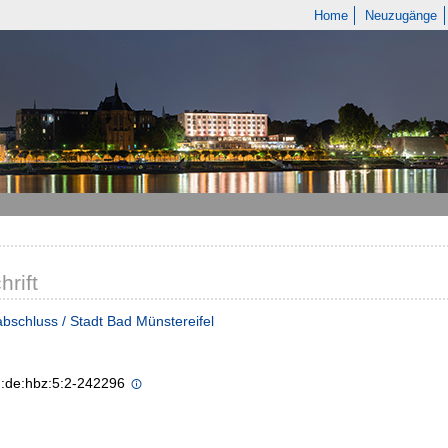
Home
Neuzugänge
hrift
bschluss / Stadt Bad Münstereifel
n:de:hbz:5:2-242296