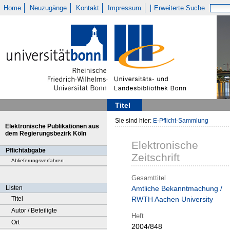
Home
Neuzugänge
Kontakt
Impressum
Erweiterte Suche
Titel
Sie sind hier:
E-Pflicht-Sammlung
Elektronische Publikationen aus
dem Regierungsbezirk Köln
Elektronische
Pflichtabgabe
Zeitschrift
Ablieferungsverfahren
Gesamttitel
Listen
Amtliche Bekanntmachung /
Titel
RWTH Aachen University
Autor / Beteiligte
Heft
Ort
2004/848