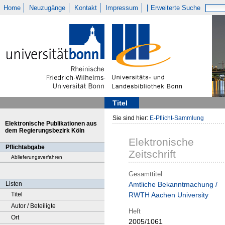
Home
Neuzugänge
Kontakt
Impressum
Erweiterte Suche
Titel
Sie sind hier:
E-Pflicht-Sammlung
Elektronische Publikationen aus
dem Regierungsbezirk Köln
Elektronische
Pflichtabgabe
Zeitschrift
Ablieferungsverfahren
Gesamttitel
Listen
Amtliche Bekanntmachung /
Titel
RWTH Aachen University
Autor / Beteiligte
Heft
Ort
2005/1061