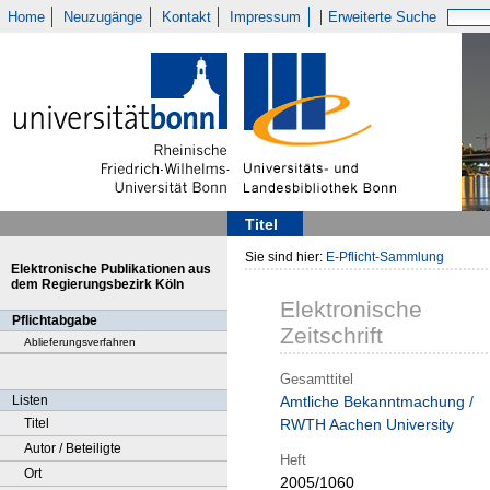
Home
Neuzugänge
Kontakt
Impressum
Erweiterte Suche
Titel
Sie sind hier:
E-Pflicht-Sammlung
Elektronische Publikationen aus
dem Regierungsbezirk Köln
Elektronische
Pflichtabgabe
Zeitschrift
Ablieferungsverfahren
Gesamttitel
Listen
Amtliche Bekanntmachung /
Titel
RWTH Aachen University
Autor / Beteiligte
Heft
Ort
2005/1060