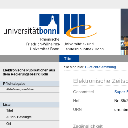
Titel
Sie sind hier:
E-Pflicht-Sammlung
Elektronische Publikationen aus
dem Regierungsbezirk Köln
Elektronische Zeitsc
Pflichtabgabe
Ablieferungsverfahren
Gesamttitel
Super 
Heft
Nr. 35/
Listen
URN
urn:nb
Titel
Autor / Beteiligte
Ort
Zugänglichkeit