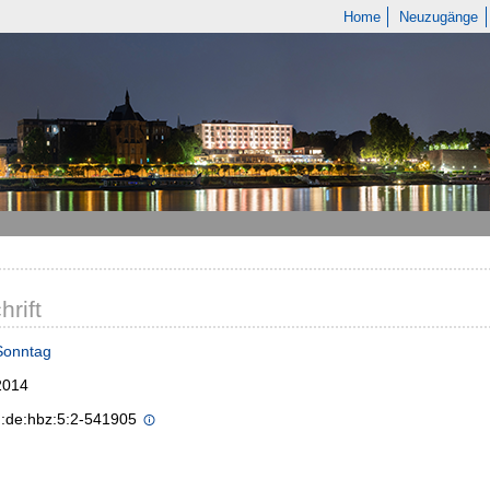
Home
Neuzugänge
hrift
Sonntag
2014
n:de:hbz:5:2-541905