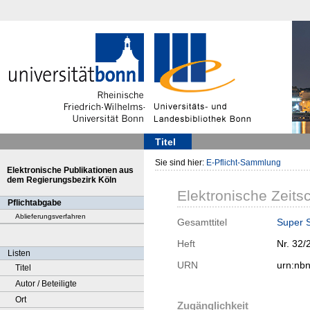
Titel
Sie sind hier:
E-Pflicht-Sammlung
Elektronische Publikationen aus
dem Regierungsbezirk Köln
Elektronische Zeitsc
Pflichtabgabe
Ablieferungsverfahren
Gesamttitel
Super 
Heft
Nr. 32/
Listen
URN
urn:nb
Titel
Autor / Beteiligte
Ort
Zugänglichkeit