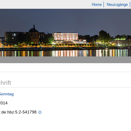
Home
Neuzugänge
hrift
Sonntag
2014
n:de:hbz:5:2-541798