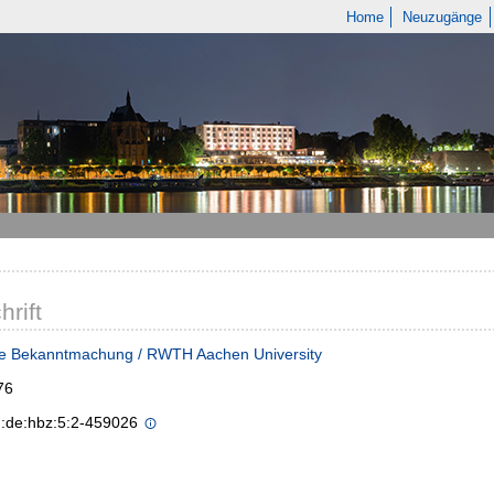
Home
Neuzugänge
hrift
he Bekanntmachung / RWTH Aachen University
76
n:de:hbz:5:2-459026