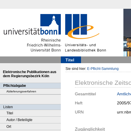
Titel
Sie sind hier:
E-Pflicht-Sammlung
Elektronische Publikationen aus
dem Regierungsbezirk Köln
Elektronische Zeitsc
Pflichtabgabe
Ablieferungsverfahren
Gesamttitel
Amtlic
Heft
2005/9
Listen
URN
urn:nb
Titel
Autor / Beteiligte
Ort
Zugänglichkeit