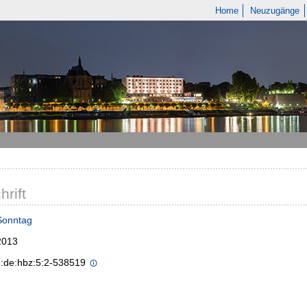
Home
Neuzugänge
hrift
Sonntag
2013
n:de:hbz:5:2-538519