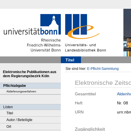
Titel
Sie sind hier:
E-Pflicht-Sammlung
Elektronische Publikationen aus
dem Regierungsbezirk Köln
Elektronische Zeitsc
Pflichtabgabe
Ablieferungsverfahren
Gesamttitel
Aldenho
Heft
Nr. 08
Listen
URN
urn:nb
Titel
Autor / Beteiligte
Ort
Zugänglichkeit