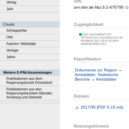
URN
Verlag
urn:nbn:de:hbz:5:2-675795
Jahr
Zugänglichkeit
Clouds
Schlagwörter
DAS DOKUMENT IST
Orte
ÖFFENTLICH ZUGÄNGLICH IM
RAHMEN DES DEUTSCHEN
Autoren / Beteiligte
URHEBERRECHTS.
Verlage
Jahre
Klassifikation
Dokumente zur Region
→
Weitere E-Pflichtsammlungen
Amtsblätter. Statistische
Publikationen aus dem
Berichte
→
Amtsblätter
Regierungsbezirk Düsseldorf
Publikationen aus den
Regierungsbezirken Münster,
Dateien
Arnsberg und Detmold
2017/99
[
PDF
0.19 mb
]
Nutzungshinweis