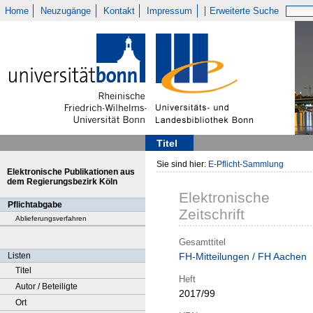
Home
Neuzugänge
Kontakt
Impressum
Erweiterte Suche
Titel
Sie sind hier:
E-Pflicht-Sammlung
Elektronische Publikationen aus
dem Regierungsbezirk Köln
Elektronische
Pflichtabgabe
Zeitschrift
Ablieferungsverfahren
Gesamttitel
Listen
FH-Mitteilungen / FH Aachen
Titel
Heft
Autor / Beteiligte
2017/99
Ort