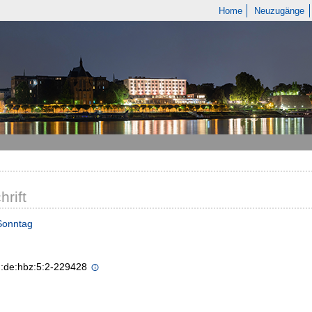
Home
Neuzugänge
hrift
Sonntag
n:de:hbz:5:2-229428