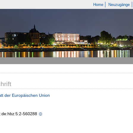
Home
Neuzugänge
hrift
tt der Europäischen Union
n:de:hbz:5:2-560288