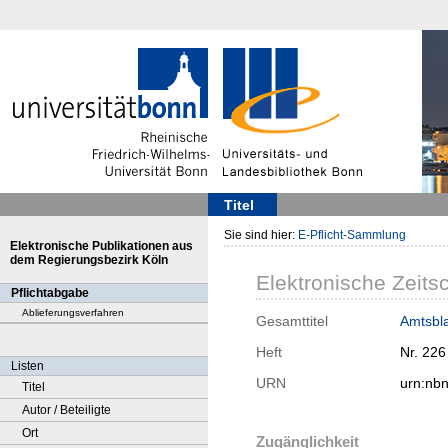
Titel
Sie sind hier:
E-Pflicht-Sammlung
Elektronische Publikationen aus
dem Regierungsbezirk Köln
Elektronische Zeitsc
Pflichtabgabe
Ablieferungsverfahren
Gesamttitel
Amtsbla
Heft
Nr. 226
Listen
URN
urn:nb
Titel
Autor / Beteiligte
Ort
Zugänglichkeit