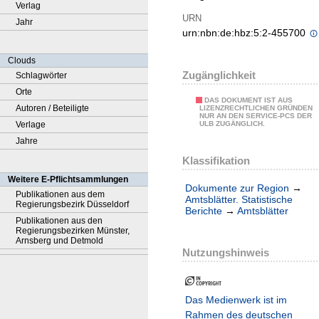
Verlag
URN
Jahr
urn:nbn:de:hbz:5:2-455700
Clouds
Zugänglichkeit
Schlagwörter
Orte
DAS DOKUMENT IST AUS
Autoren / Beteiligte
LIZENZRECHTLICHEN GRÜNDEN
NUR AN DEN SERVICE-PCS DER
Verlage
ULB ZUGÄNGLICH.
Jahre
Klassifikation
Weitere E-Pflichtsammlungen
Dokumente zur Region
→
Publikationen aus dem
Amtsblätter. Statistische
Regierungsbezirk Düsseldorf
Berichte
→
Amtsblätter
Publikationen aus den
Regierungsbezirken Münster,
Arnsberg und Detmold
Nutzungshinweis
Das Medienwerk ist im
Rahmen des deutschen