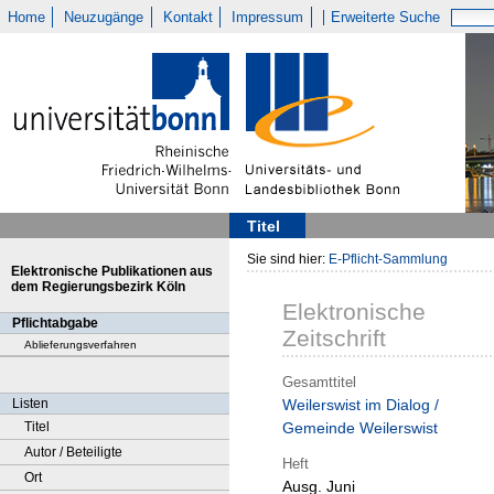
Home
Neuzugänge
Kontakt
Impressum
Erweiterte Suche
Titel
Sie sind hier:
E-Pflicht-Sammlung
Elektronische Publikationen aus
dem Regierungsbezirk Köln
Elektronische
Pflichtabgabe
Zeitschrift
Ablieferungsverfahren
Gesamttitel
Listen
Weilerswist im Dialog /
Titel
Gemeinde Weilerswist
Autor / Beteiligte
Heft
Ort
Ausg. Juni