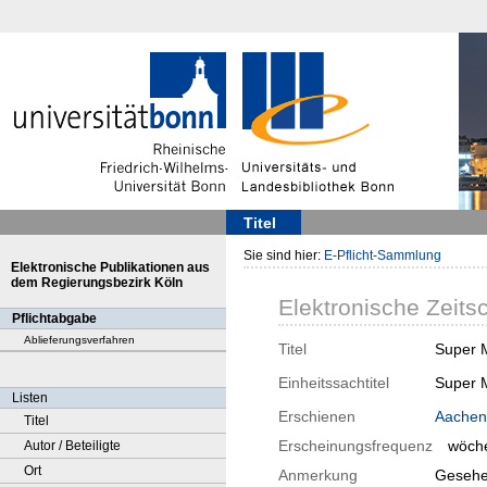
Titel
Sie sind hier:
E-Pflicht-Sammlung
Elektronische Publikationen aus
dem Regierungsbezirk Köln
Elektronische Zeitsc
Pflichtabgabe
Ablieferungsverfahren
Titel
Super M
Einheitssachtitel
Super 
Listen
Erschienen
Aachen
Titel
Erscheinungsfrequenz
wöche
Autor / Beteiligte
Ort
Anmerkung
Gesehe