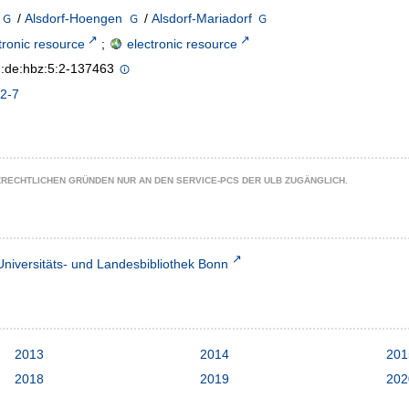
/
Alsdorf-Hoengen
/
Alsdorf-Mariadorf
tronic resource
;
electronic resource
n:de:hbz:5:2-137463
2-7
ZRECHTLICHEN GRÜNDEN NUR AN DEN SERVICE-PCS DER ULB ZUGÄNGLICH.
Universitäts- und Landesbibliothek Bonn
2013
2014
201
2018
2019
202