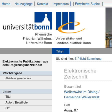
Home
Neuzugänge
Kontakt
Impressum
Erweiterte Suche
Titel
Sie sind hier:
E-Pflicht-Sammlung
Elektronische Publikationen aus
dem Regierungsbezirk Köln
Elektronische
Pflichtabgabe
Zeitschrift
Ablieferungsverfahren
Gesamttitel
Listen
Weilerswist im Dialog /
Titel
Gemeinde Weilerswist
Autor / Beteiligte
Heft
Ort
Ausg. 07