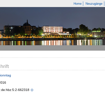
Home
Neuzugänge
hrift
Sonntag
2016
n:de:hbz:5:2-662318