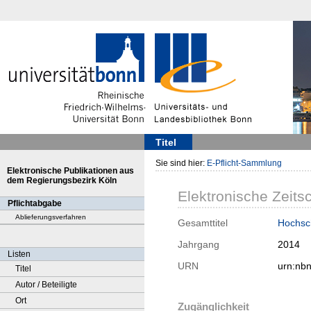
Titel
Sie sind hier:
E-Pflicht-Sammlung
Elektronische Publikationen aus
dem Regierungsbezirk Köln
Elektronische Zeitsc
Pflichtabgabe
Ablieferungsverfahren
Gesamttitel
Hochsch
Jahrgang
2014
Listen
URN
urn:nb
Titel
Autor / Beteiligte
Ort
Zugänglichkeit