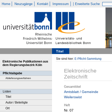
Home
Neuzugänge
Kontakt
Impressum
Erweiterte Suche
Titel
Sie sind hier:
E-Pflicht-Sammlung
Elektronische Publikationen aus
dem Regierungsbezirk Köln
Elektronische
Pflichtabgabe
Zeitschrift
Ablieferungsverfahren
Gesamttitel
Listen
Amtsblatt / Gemeinde
Titel
Weilerswist
Autor / Beteiligte
Heft
Ort
Nr. 07