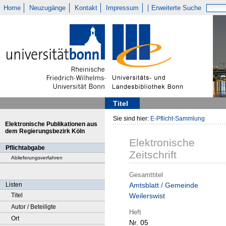
Home
Neuzugänge
Kontakt
Impressum
Erweiterte Suche
Titel
Sie sind hier:
E-Pflicht-Sammlung
Elektronische Publikationen aus
dem Regierungsbezirk Köln
Elektronische
Pflichtabgabe
Zeitschrift
Ablieferungsverfahren
Gesamttitel
Listen
Amtsblatt / Gemeinde
Titel
Weilerswist
Autor / Beteiligte
Heft
Ort
Nr. 05