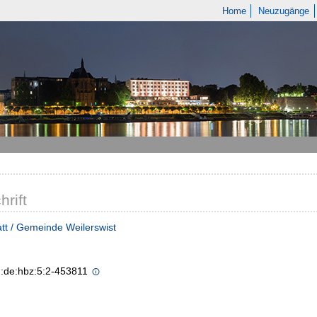
Home
Neuzugänge
hrift
tt / Gemeinde Weilerswist
n:de:hbz:5:2-453811