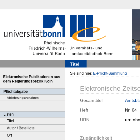
Titel
Sie sind hier:
E-Pflicht-Sammlung
Elektronische Publikationen aus
dem Regierungsbezirk Köln
Elektronische Zeitsc
Pflichtabgabe
Ablieferungsverfahren
Gesamttitel
Amtsbla
Heft
Nr. 04
Listen
URN
urn:nb
Titel
Autor / Beteiligte
Ort
Zugänglichkeit